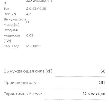
220-240/380-415
В
Ток
Δ 0,43 Y 0,25
Вес (кг)
4,2
Вынужд. сила
66
Макс. (кг)
Входная
мощность
0,09
(kW)
Каб. ввод
M16 80°C
Вынуждающая сила (кГ)
66
Производитель
OLI
Гарантийный срок
12 месяцев