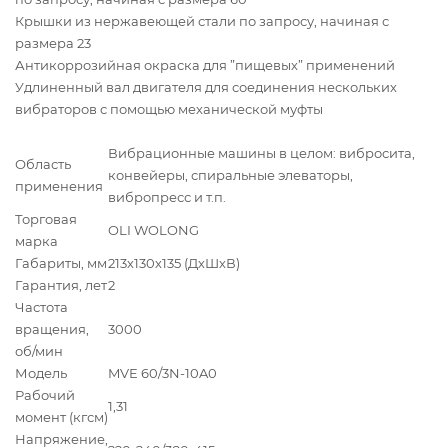
Крышки из нержавеющей стали по запросу, начиная с
размера 23
Антикоррозийная окраска для ”пищевых” применений
Удлиненный вал двигателя для соединения нескольких
вибраторов с помощью механической муфты
Вибрационные машины в целом: вибросита,
Область
конвейеры, спиральные элеваторы,
применения
вибропресс и т.п.
Торговая
OLI WOLONG
марка
Габариты, мм
213х130х135 (ДхШхВ)
Гарантия, лет
2
Частота
вращения,
3000
об/мин
Модель
MVE 60/3N-10A0
Рабочий
1,31
момент (кгсм)
Напряжение,