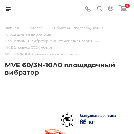
0
—
—
—
Главная
Каталог
Вибраторы, сводообрушение
—
Площадочные вибраторы
—
Площадочный вибратор MVE стандартная серия
—
MVE 2 полюса (3000 об/мин)
MVE 60/3N-10A0 площадочный вибратор
MVE 60/3N-10A0 площадочный
вибратор