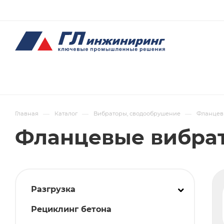
—
—
—
Главная
Каталог
Вибраторы, сводообрушение
Фланцев
Фланцевые вибра
Разгрузка
Рециклинг бетона