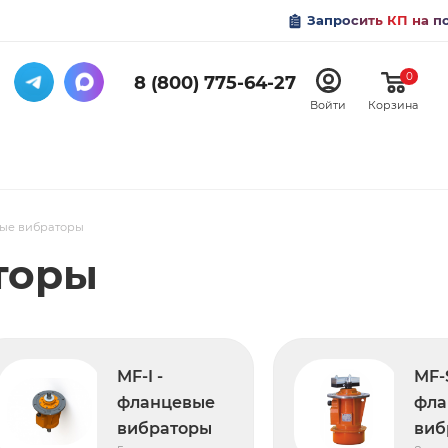
Запросить КП на п
0
8 (800) 775-64-27
Войти
Корзина
ые вибраторы
торы
MF-I -
MF-
фланцевые
фла
вибраторы
виб