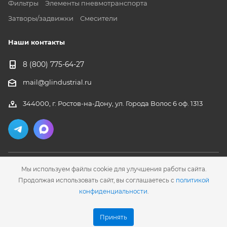
Фильтры
Элементы пневмотранспорта
Затворы/задвижки
Смесители
Наши контакты
8 (800) 775-64-27
mail@glindustrial.ru
344000, г. Ростов-на-Дону, ул. Города Волос 6 оф. 1313
Мы используем файлы cookie для улучшения работы сайта.
Продолжая использовать сайт, вы соглашаетесь с
политикой
конфиденциальности
.
2026 © ООО "ГЛ Инжиниринг"
Разработка сайта
- WEB-2A
Принять