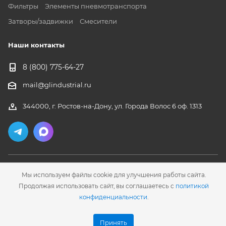
Фильтры
Элементы пневмотранспорта
Затворы/задвижки
Смесители
Наши контакты
8 (800) 775-64-27
mail@glindustrial.ru
344000, г. Ростов-на-Дону, ул. Города Волос 6 оф. 1313
Мы используем файлы cookie для улучшения работы сайта.
Продолжая использовать сайт, вы соглашаетесь с
политикой
2026 © ООО "ГЛ Инжиниринг"
конфиденциальности
.
Разработка сайта
- WEB-2A
Принять