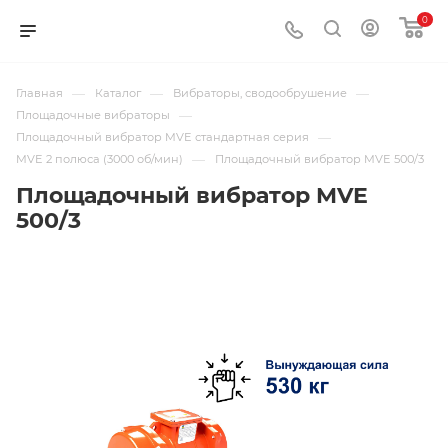
0
—
—
—
Главная
Каталог
Вибраторы, сводообрушение
—
Площадочные вибраторы
—
Площадочный вибратор MVE стандартная серия
—
MVE 2 полюса (3000 об/мин)
Площадочный вибратор MVE 500/3
Площадочный вибратор MVE
500/3