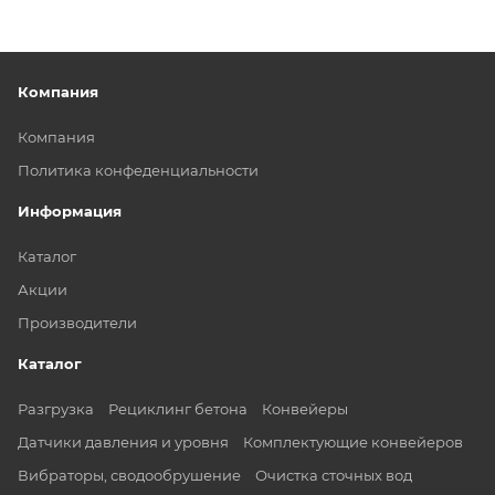
Компания
Компания
Политика конфеденциальности
Информация
Каталог
Акции
Производители
Каталог
Разгрузка
Рециклинг бетона
Конвейеры
Датчики давления и уровня
Комплектующие конвейеров
Вибраторы, сводообрушение
Очистка сточных вод