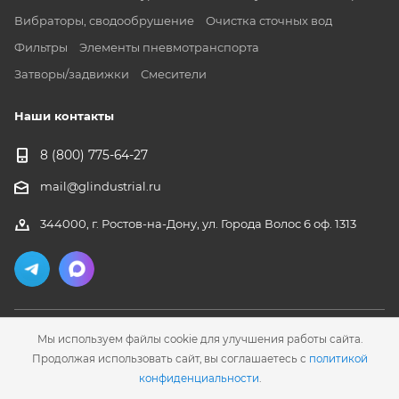
Вибраторы, сводообрушение
Очистка сточных вод
Фильтры
Элементы пневмотранспорта
Затворы/задвижки
Смесители
Наши контакты
8 (800) 775-64-27
mail@glindustrial.ru
344000, г. Ростов-на-Дону, ул. Города Волос 6 оф. 1313
Мы используем файлы cookie для улучшения работы сайта.
Продолжая использовать сайт, вы соглашаетесь с
политикой
конфиденциальности
.
2026 © ООО "ГЛ Инжиниринг"