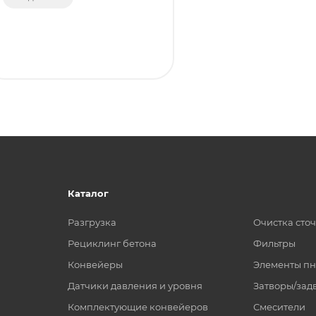
Каталог
Разгрузка
Очистка сто
Рециклинг бетона
Фильтры
Конвейеры
Элементы пн
Датчики давления и уровня
Затворы/зад
Комплектующие конвейеров
Смесители