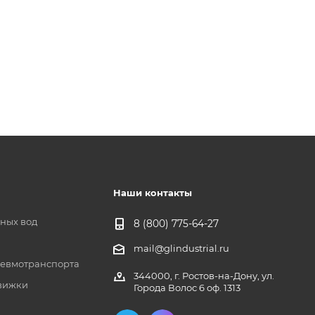
Наши контакты
чных вод
8 (800) 775-64-27
mail@glindustrial.ru
евмотранспорта
344000, г. Ростов-на-Дону, ул.
вижки
Города Волос 6 оф. 1313