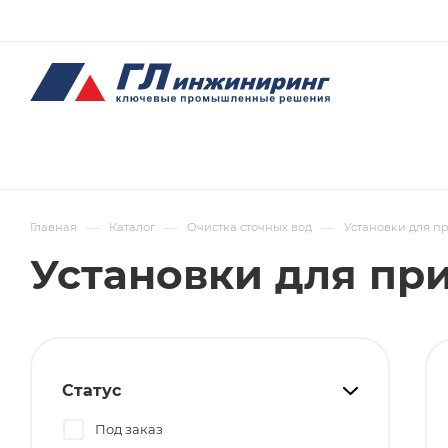
—
—
—
Главная
Каталог
Очистка сточных вод
Установки для пр
Установки для при
Статус
Под заказ