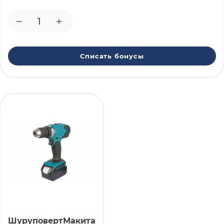
Списать бонусы
ШуруповертМакита