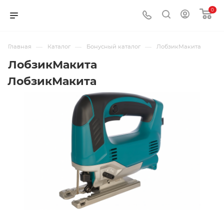
0
—
—
—
Главная
Каталог
Бонусный каталог
ЛобзикМакита
ЛобзикМакита
ЛобзикМакита