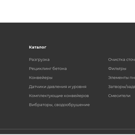
Каталог
Разгрузка
Очистка сто
Рециклинг бетона
Фильтры
Конвейеры
Элементы пн
Датчики давления и уровня
Затворы/зад
Комплектующие конвейеров
Смесители
Вибраторы, сводообрушение