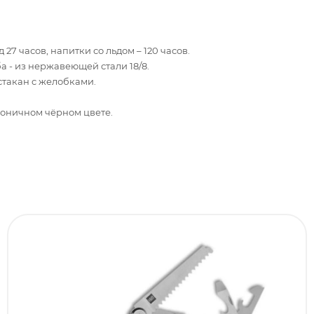
27 часов, напитки со льдом – 120 часов.
а - из нержавеющей стали 18/8.
стакан c желобками.
коничном чёрном цвете.