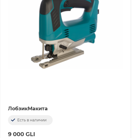
ЛобзикМакита
Есть в наличии
9 000 GLI