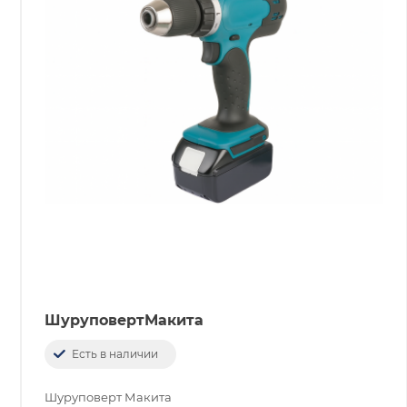
ШуруповертМакита
Есть в наличии
Шуруповерт Макита