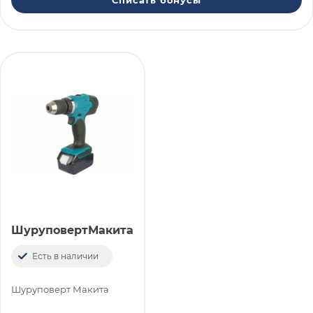
Списать бонусы
ШуруповертМакита
Есть в наличии
Шуруповерт Макита