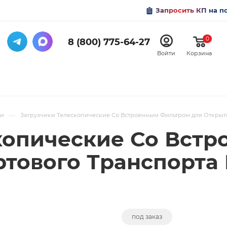
Запросить КП на п
0
8 (800) 775-64-27
Войти
Корзина
—
ки
Загрузчики Телескопические Со Встроенным Фильтром для Открыт
копические Со Вст
ртового Транспорта
под заказ