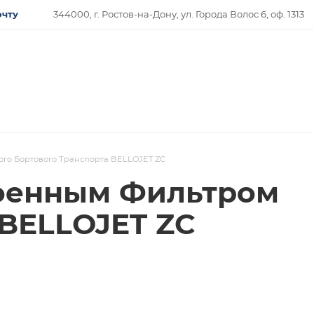
очту
344000, г. Ростов-на-Дону, ул. Города Волос 6, оф. 1313
ого Бортового Транспорта BELLOJET ZC
роенным Фильтром
 BELLOJET ZC