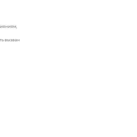
лияниям,
ть вызван