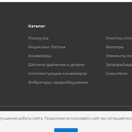
Каталог
Разгрузка
Очистка сто
Рециклинг бетона
Фильтры
Конвейеры
Элементы пн
Датчики давления и уровня
Затворы/зад
Комплектующие конвейеров
Смесители
Вибраторы, сводообрушение
лучшения работы сайта. Продолжая использовать сайт, вы соглашаетесь
2026 © ООО "ГЛ Инжиниринг"