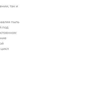
нии, так и
равляя пыль
й под
остоянном
ение
вой
 цикл