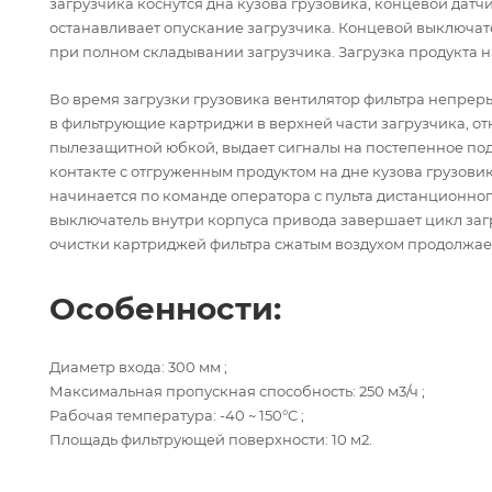
загрузчика коснутся дна кузова грузовика, концевой дат
останавливает опускание загрузчика. Концевой выключате
при полном складывании загрузчика. Загрузка продукта н
Во время загрузки грузовика вентилятор фильтра непрер
в фильтрующие картриджи в верхней части загрузчика, от
пылезащитной юбкой, выдает сигналы на постепенное под
контакте с отгруженным продуктом на дне кузова грузов
начинается по команде оператора с пульта дистанционног
выключатель внутри корпуса привода завершает цикл заг
очистки картриджей фильтра сжатым воздухом продолжает
Особенности:
Диаметр входа: 300 мм ;
Максимальная пропускная способность: 250 м3/ч ;
Рабочая температура: -40 ~ 150°C ;
Площадь фильтрующей поверхности: 10 м2.