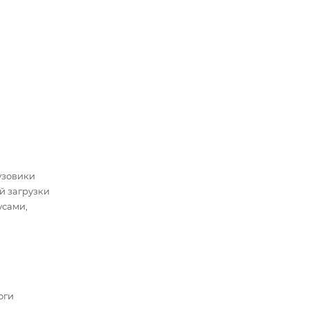
узовики
й загрузки
усами,
оги