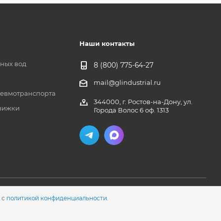
Наши контакты
чных вод
8 (800) 775-64-27
mail@glindustrial.ru
евмотранспорта
344000, г. Ростов-на-Дону, ул.
вижки
Города Волос 6 оф. 1313
 с
политикой конфиденциальности
.
Разработка сайта
- WEB-2A