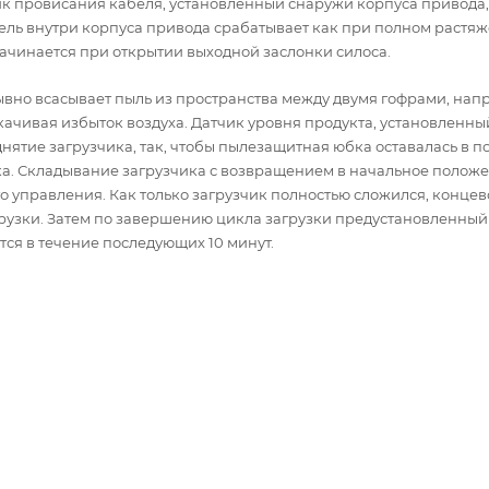
чик провисания кабеля, установленный снаружи корпуса привода,
ль внутри корпуса привода срабатывает как при полном растяже
ачинается при открытии выходной заслонки силоса.
ывно всасывает пыль из пространства между двумя гофрами, нап
качивая избыток воздуха. Датчик уровня продукта, установленны
нятие загрузчика, так, чтобы пылезащитная юбка оставалась в п
ика. Складывание загрузчика с возвращением в начальное полож
о управления. Как только загрузчик полностью сложился, конце
рузки. Затем по завершению цикла загрузки предустановленный
ся в течение последующих 10 минут.