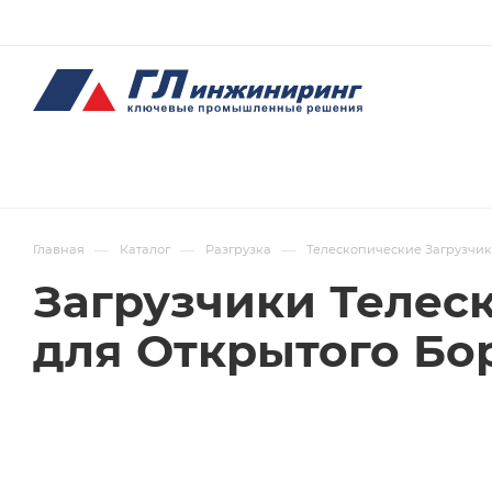
—
—
—
Главная
Каталог
Разгрузка
Телескопические Загрузчи
Загрузчики Телес
для Открытого Бо