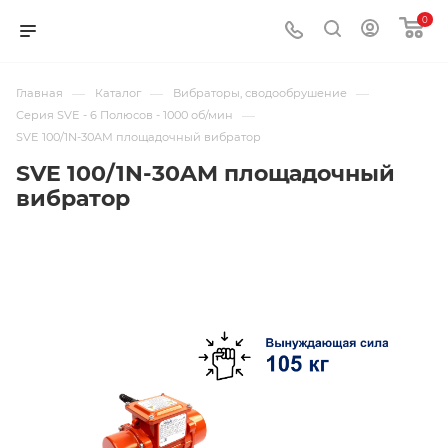
0
—
—
—
Главная
Каталог
Вибраторы, сводообрушение
—
Серия SVE - 6 Полюсов - 1000 об/мин
SVE 100/1N-30AM площадочный вибратор
SVE 100/1N-30AM площадочный
вибратор