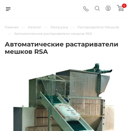
0
—
—
—
Главная
Каталог
Разгрузка
Растариватели Мешков
—
Автоматические растариватели мешков RSA
Автоматические растариватели
мешков RSA