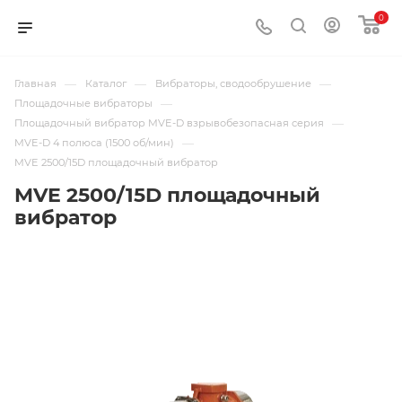
0
—
—
—
Главная
Каталог
Вибраторы, сводообрушение
—
Площадочные вибраторы
—
Площадочный вибратор MVE-D взрывобезопасная серия
—
MVE-D 4 полюса (1500 об/мин)
MVE 2500/15D площадочный вибратор
MVE 2500/15D площадочный
вибратор