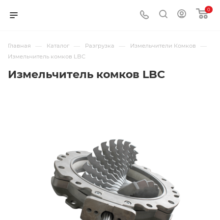
0
—
—
—
—
Главная
Каталог
Разгрузка
Измельчители Комков
Измельчитель комков LBC
Измельчитель комков LBC